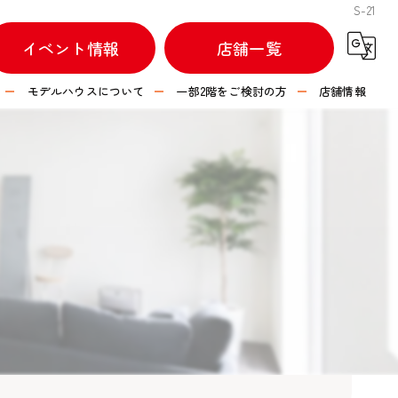
S-21
イベント情報
店舗一覧
モデルハウスについて
一部2階をご検討の方
店舗情報
不動産情報
つなぐハウス 彦根店
つなぐハウス 長浜店
つなぐハウス 水口店