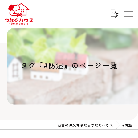
タグ『#防湿』のページ一覧
滋賀の注文住宅ならつなぐハウス
#防湿