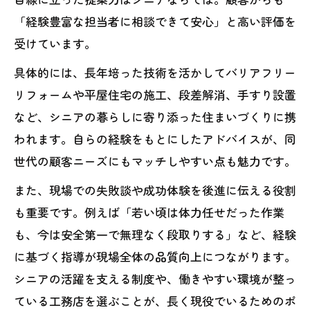
シニアに最適なバリアフリーリフォーム
「経験豊富な担当者に相談できて安心」と高い評価を
のポイント
受けています。
工務店で安心を叶える住宅設計の工夫
具体的には、長年培った技術を活かしてバリアフリー
介護や将来を見据えた工務店の家づくり
リフォームや平屋住宅の施工、段差解消、手すり設置
提案
など、シニアの暮らしに寄り添った住まいづくりに携
シニアの暮らしを守る工務店の施工事例
われます。自らの経験をもとにしたアドバイスが、同
集
世代の顧客ニーズにもマッチしやすい点も魅力です。
また、現場での失敗談や成功体験を後進に伝える役割
も重要です。例えば「若い頃は体力任せだった作業
も、今は安全第一で無理なく段取りする」など、経験
に基づく指導が現場全体の品質向上につながります。
シニアの活躍を支える制度や、働きやすい環境が整っ
ている工務店を選ぶことが、長く現役でいるためのポ