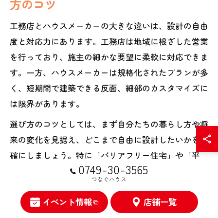
方のコツ
工務店とハウスメーカーの大きな違いは、設計の自由
度と対応力にあります。工務店は地域に根ざした営業
を行っており、施主の細かな要望に柔軟に対応できま
す。一方、ハウスメーカーは規格化されたプランが多
く、短期間で建築できる反面、細部のカスタマイズに
は限界があります。
選び方のコツとしては、まず自分たちの暮らし方や将
来の変化を見据え、どこまで自由に設計したいかを明
確にしましょう。特に「バリアフリー住宅」や「平
0749-30-3565
屋」など、個別のニーズが強い場合は工務店を選ぶメ
つなぐハウス
リットが大きいです。また、アフターサポートや地域
での評判、施工実績も重要な判断材料となります。
イベント情報
店舗一覧