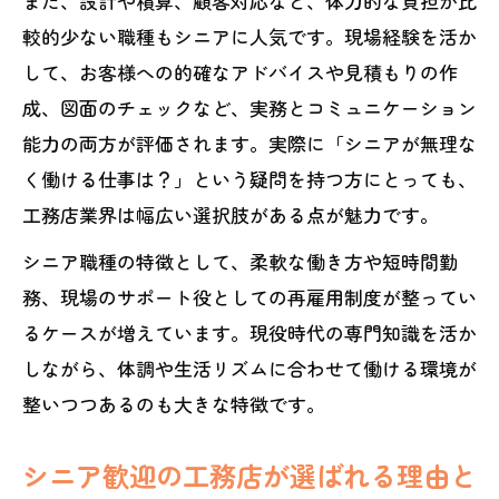
また、設計や積算、顧客対応など、体力的な負担が比
較的少ない職種もシニアに人気です。現場経験を活か
年代別に考える工務店でのキャリアアッ
して、お客様への的確なアドバイスや見積もりの作
プ例
成、図面のチェックなど、実務とコミュニケーション
無理なく続けるシニアの工務店再就職
能力の両方が評価されます。実際に「シニアが無理な
工務店再就職でシニアが重視すべき条件
く働ける仕事は？」という疑問を持つ方にとっても、
とは
工務店業界は幅広い選択肢がある点が魅力です。
無理なく働ける工務店の求人ポイント解
シニア職種の特徴として、柔軟な働き方や短時間勤
説
務、現場のサポート役としての再雇用制度が整ってい
シニアが選ぶべき工務店の職場環境の特
るケースが増えています。現役時代の専門知識を活か
徴
しながら、体調や生活リズムに合わせて働ける環境が
工務店で再就職する際の注意点と成功事
整いつつあるのも大きな特徴です。
例
ブランクがあっても安心な工務店の再就
シニア歓迎の工務店が選ばれる理由と
職支援