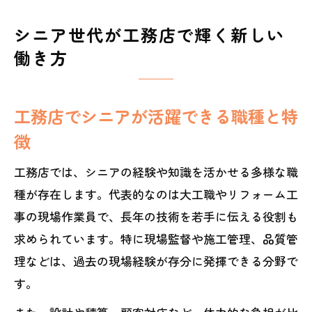
力
工務店業界で注目されるシニアの再雇用
シニア世代が工務店で輝く新しい
制度
働き方
シニアが工務店で無理なく働くポイント
解説
工務店でシニアが活躍できる職種と特
工務店で生涯現役を叶えるキャリア術
徴
工務店で長く働くためのキャリア形成の
秘訣
工務店では、シニアの経験や知識を活かせる多様な職
シニアが工務店で目指す生涯現役の働き
種が存在します。代表的なのは大工職やリフォーム工
方
事の現場作業員で、長年の技術を若手に伝える役割も
求められています。特に現場監督や施工管理、品質管
再雇用制度を活用した工務店キャリア設
理などは、過去の現場経験が存分に発揮できる分野で
計術
す。
工務店の現場で活きるシニアの経験と知
恵