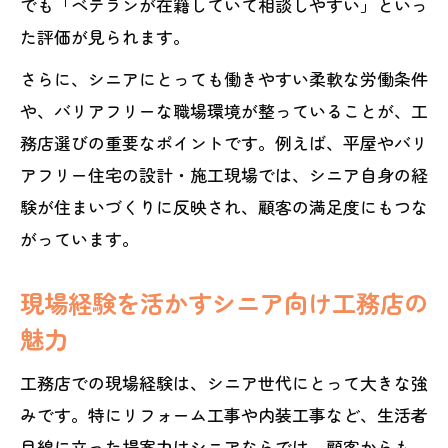
でも「ベテランが在籍していて相談しやすい」といっ
シニアが工務店で経験を活かすための工
た評価が見られます。
夫
さらに、シニアにとっても働きやすい柔軟な労働条件
工務店現場で役立つシニアのスキル活用
や、バリアフリーな職場環境が整っていることが、工
術
務店選びの重要なポイントです。例えば、平屋やバリ
リフォーム現場で生かせるシニアの知識
アフリー住宅の設計・施工現場では、シニア自身の経
とは
験が住まいづくりに反映され、顧客の満足度にもつな
多様な役割で活躍できる工務店の仕事例
がっています。
紹介
現場経験を活かすシニア向け工務店の
工務店でシニアが担うアドバイザーの役
割分析
魅力
バリアフリー住宅でシニアの安心な毎日を
工務店での現場経験は、シニア世代にとって大きな強
工務店が手掛けるバリアフリー住宅の魅
みです。特にリフォーム工事や内装工事など、生活者
力
目線に立った提案力はシニアならでは。顧客からも