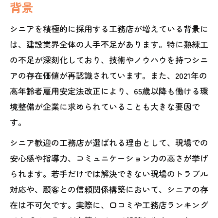
背景
快適な暮らしを実現するシニア向け住まい選
シニアを積極的に採用する工務店が増えている背景に
び
は、建設業界全体の人手不足があります。特に熟練工
工務店が提案するシニア向け住まいの特
の不足が深刻化しており、技術やノウハウを持つシニ
徴とは
アの存在価値が再認識されています。また、2021年の
シニア世代の家づくりに工務店が選ばれ
高年齢者雇用安定法改正により、65歳以降も働ける環
る理由
境整備が企業に求められていることも大きな要因で
工務店で平屋やバリアフリー住宅を選ぶ
す。
ポイント
シニア歓迎の工務店が選ばれる理由として、現場での
工務店とハウスメーカーの違いと選び方
安心感や指導力、コミュニケーション力の高さが挙げ
のコツ
られます。若手だけでは解決できない現場のトラブル
シニアの理想を実現する工務店の設計事
対応や、顧客との信頼関係構築において、シニアの存
例紹介
在は不可欠です。実際に、口コミや工務店ランキング
工務店の仕事で経験とスキルを活かす方法