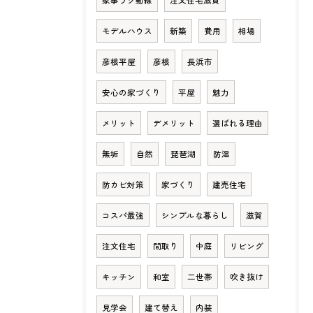
家事ラク動線
注文住宅滋賀
モデルハウス
新築
費用
相場
彦根平屋
彦根
長浜市
安心の家づくり
平屋
魅力
メリット
デメリット
選ばれる理由
無垢
自然
琵琶湖
防湿
防カビ対策
家づくり
建売住宅
コスパ最強
シンプルな暮らし
滋賀
注文住宅
間取り
中庭
リビング
キッチン
和室
二世帯
吹き抜け
見学会
建て替え
内装