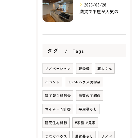
2026/03/28
滋賀で平屋が人気の理由とは？暮らしやすさ・家事動線・将来性から考える家づくり
タグ
Tags
リノベーション
乾燥機
乾太くん
イベント
モデルハウス見学会
建て替え相談会
滋賀の工務店
マイホーム計画
平屋暮らし
建売住宅相談
#家族で見学
つなぐハウス
滋賀暮らし
リノベ