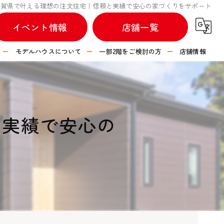
滋賀県で叶える理想の注文住宅｜信頼と実績で安心の家づくりをサポート
イベント情報
店舗一覧
モデルハウスについて
一部2階をご検討の方
店舗情報
不動産情報
つなぐハウス 彦根店
つなぐハウス 長浜店
と実績で安心の
つなぐハウス 水口店