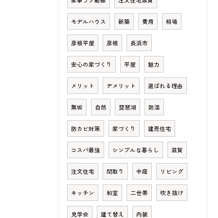
家事ラク動線
注文住宅滋賀
モデルハウス
新築
費用
相場
彦根平屋
彦根
長浜市
安心の家づくり
平屋
魅力
メリット
デメリット
選ばれる理由
無垢
自然
琵琶湖
防湿
防カビ対策
家づくり
建売住宅
コスパ最強
シンプルな暮らし
滋賀
注文住宅
間取り
中庭
リビング
キッチン
和室
二世帯
吹き抜け
見学会
建て替え
内装