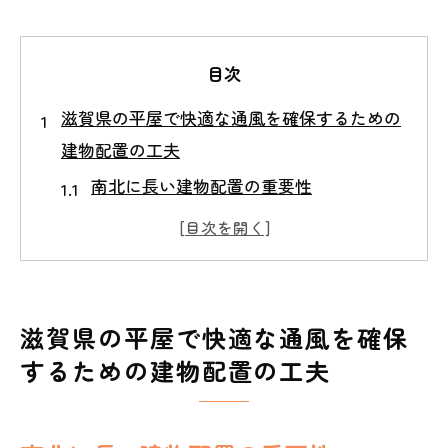
目次
滋賀県の平屋で快適な通風を確保するための
建物配置の工夫
南北に長い建物配置の重要性
対角線上に窓を配置する利点
周囲の建物や風向を考慮した設計
風の流れを最大化するための室内レイア
ウト
滋賀県の平屋で快適な通風を確保
エアフローを妨げない家具の配置
するための建物配置の工夫
自然の風を活用するための屋外環境の整
備