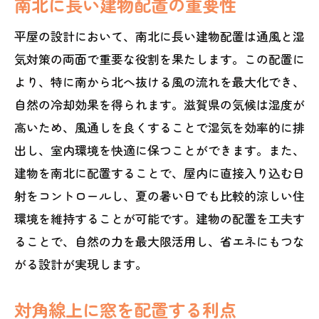
南北に長い建物配置の重要性
平屋の湿気対策に効果的な植栽の活用方法
平屋の設計において、南北に長い建物配置は通風と湿
湿気を吸収する植物の選び方
気対策の両面で重要な役割を果たします。この配置に
家の周囲に植栽を配置するメリット
より、特に南から北へ抜ける風の流れを最大化でき、
植栽による日差しの調整
自然の冷却効果を得られます。滋賀県の気候は湿度が
季節に応じた植物の管理方法
高いため、風通しを良くすることで湿気を効率的に排
生態系を考慮した庭造り
出し、室内環境を快適に保つことができます。また、
植栽と家屋の通気性を両立する方法
建物を南北に配置することで、屋内に直接入り込む日
梅雨時期の湿気を乗り越えるための平屋設計
射をコントロールし、夏の暑い日でも比較的涼しい住
のポイント
環境を維持することが可能です。建物の配置を工夫す
通気性を高めるための素材選び
ることで、自然の力を最大限活用し、省エネにもつな
がる設計が実現します。
湿気を防ぐ建築構造の工夫
室内の湿度を調整するための設備
対角線上に窓を配置する利点
梅雨時期に快適な室温を保つ方法