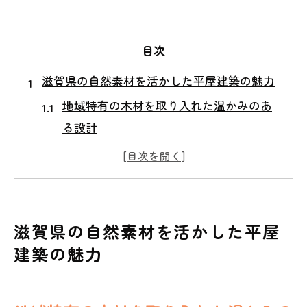
目次
滋賀県の自然素材を活かした平屋建築の魅力
地域特有の木材を取り入れた温かみのあ
る設計
自然と調和する石材の選び方
環境に優しい建材でサステイナブルな住
まいを
滋賀県の気候に最適な断熱材の選択
滋賀県の自然素材を活かした平屋
エコロジカルな建築スタイル
建築の魅力
自然素材の経年変化を楽しむ暮らし
シンプルな平屋設計で効率的な空間利用を実