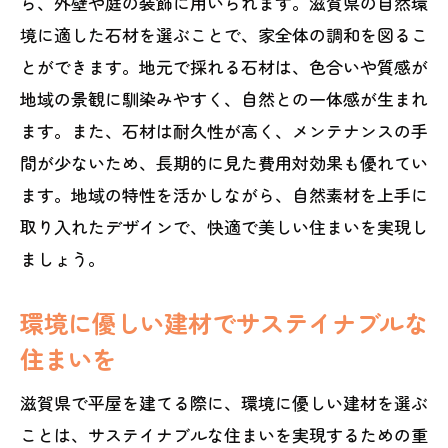
ら、外壁や庭の装飾に用いられます。滋賀県の自然環
季節ごとに変化する日射対策
境に適した石材を選ぶことで、家全体の調和を図るこ
滋賀県の気候に合わせたカーテン選び
とができます。地元で採れる石材は、色合いや質感が
地域の景観に馴染みやすく、自然との一体感が生まれ
季節感を取り入れたインテリアの工夫
ます。また、石材は耐久性が高く、メンテナンスの手
地域の特性を反映した平屋デザインの重要性
間が少ないため、長期的に見た費用対効果も優れてい
地域文化を取り入れた外観デザイン
ます。地域の特性を活かしながら、自然素材を上手に
地元の伝統工法を使った建築技術
取り入れたデザインで、快適で美しい住まいを実現し
周辺環境との調和を考えた景観設計
ましょう。
地域コミュニティと共に育つ住まい
環境に優しい建材でサステイナブルな
滋賀県独自の風景を活かした家づくり
住まいを
地元の職人技が光る内装デザイン
シンプルな平屋が滋賀県で愛される理由
滋賀県で平屋を建てる際に、環境に優しい建材を選ぶ
生活の質を高める居住空間の魅力
ことは、サステイナブルな住まいを実現するための重