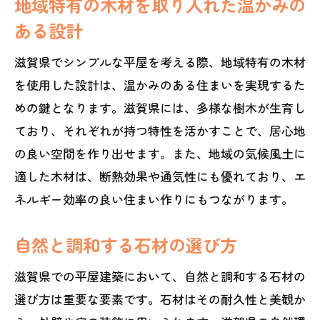
地域特有の木材を取り入れた温かみの
現する方法
ある設計
オープンプランで広がりを演出するレイ
アウト
滋賀県でシンプルな平屋を考える際、地域特有の木材
を使用した設計は、温かみのある住まいを実現するた
限られたスペースでの収納アイデア
めの鍵となります。滋賀県には、多様な樹木が生育し
光と風を取り入れる窓の配置
ており、それぞれが持つ特性を活かすことで、居心地
多目的に使えるフレキシブルな間取り
の良い空間を作り出せます。また、地域の気候風土に
無駄を省いたミニマルデザインのコツ
適した木材は、断熱効果や通気性にも優れており、エ
家具選びで空間に統一感を
ネルギー効率の良い住まい作りにもつながります。
滋賀県で快適な平屋を実現する季節ごとの住
まい作りの秘訣
自然と調和する石材の選び方
夏の暑さを凌ぐための通風設計
滋賀県での平屋建築において、自然と調和する石材の
冬でも暖かく過ごせる床暖房の活用
選び方は重要な要素です。石材はその耐久性と美観か
四季折々の景観を楽しむ庭づくり