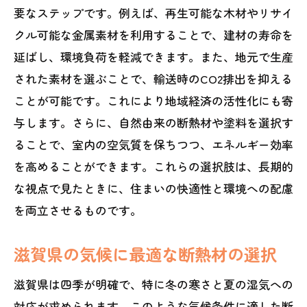
メンテナンスのしやすさと長持ちする設
要なステップです。例えば、再生可能な木材やリサイ
計
クル可能な金属素材を利用することで、建材の寿命を
自然との共生を感じる暮らし
延ばし、環境負荷を軽減できます。また、地元で生産
された素材を選ぶことで、輸送時のCO2排出を抑える
家族の絆を深める間取りの工夫
ことが可能です。これにより地域経済の活性化にも寄
コストパフォーマンスの高い住まい
与します。さらに、自然由来の断熱材や塗料を選択す
地域風土に溶け込むデザインの魅力
ることで、室内の空気質を保ちつつ、エネルギー効率
を高めることができます。これらの選択肢は、長期的
な視点で見たときに、住まいの快適性と環境への配慮
を両立させるものです。
滋賀県の気候に最適な断熱材の選択
滋賀県は四季が明確で、特に冬の寒さと夏の湿気への
対応が求められます。このような気候条件に適した断