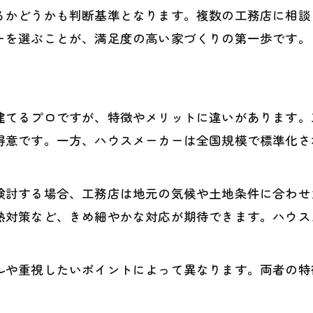
るかどうかも判断基準となります。複数の工務店に相談
工務店住宅で始める次世代エネルギー生活
ーを選ぶことが、満足度の高い家づくりの第一歩です。
未来志向の家づくりに強い工務店選び
う
建てるプロですが、特徴やメリットに違いがあります。
得意です。一方、ハウスメーカーは全国規模で標準化さ
検討する場合、工務店は地元の気候や土地条件に合わせ
熱対策など、きめ細やかな対応が期待できます。ハウス
。
ルや重視したいポイントによって異なります。両者の特