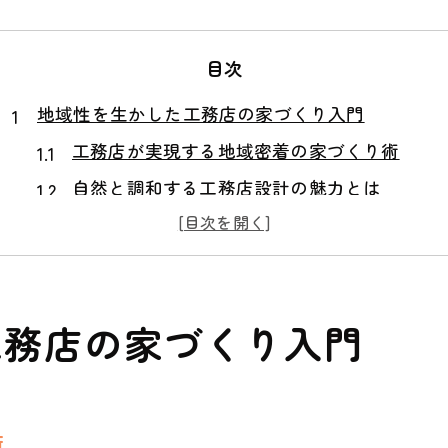
目次
地域性を生かした工務店の家づくり入門
工務店が実現する地域密着の家づくり術
自然と調和する工務店設計の魅力とは
地元工務店選びに役立つ基礎知識を解説
工務店とハウスメーカーの違いを知ろう
甲賀市に適した工務店のエコ住宅提案
工務店の家づくり入門
再生可能エネルギーに強い工務店活用術
再生可能エネルギー導入に強い工務店の特徴
工務店が提案する省エネ住宅のポイント
術
工務店選びで重視すべきエネルギー技術