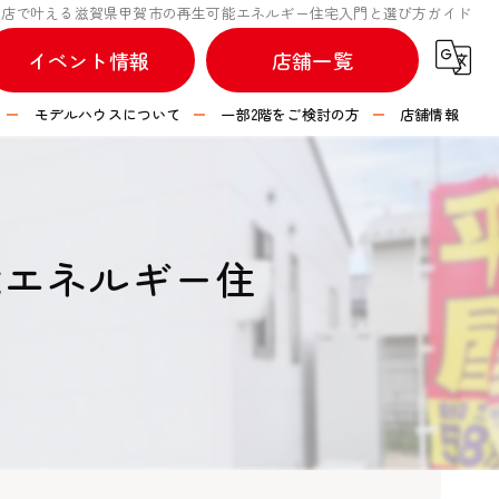
務店で叶える滋賀県甲賀市の再生可能エネルギー住宅入門と選び方ガイド
イベント情報
店舗一覧
モデルハウスについて
一部2階をご検討の方
店舗情報
不動産情報
つなぐハウス 彦根店
つなぐハウス 長浜店
能エネルギー住
つなぐハウス 水口店