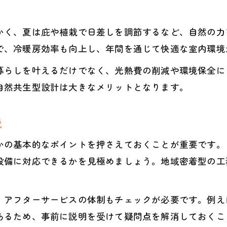
暮らしを豊かにする工務店の独自提案
かく、夏は庇や植栽で日差しを調節するなど、自然の力
理想のエコ住宅に近づく工務店の選定術
で、冷暖房効率も向上し、年間を通じて快適な室内環境
滋賀県甲賀市の暮らしとエネルギー住宅
暮らしを叶えるだけでなく、光熱費の削減や環境保全に
工務店が支える甲賀市の持続可能な暮らし
自然共生型設計は大きなメリットとなります。
工務店住宅で実現する省エネ生活の魅力
甲賀市の生活環境に適した工務店の提案
説
地域密着工務店のエネルギー住宅事例集
かの基本的なポイントを押さえておくことが重要です。
工務店が叶える甲賀市での快適な暮らし方
設備に対応できるかを見極めましょう。地域密着型の工
工務店が実現する未来志向の住まいづくり
工務店が提案する未来型エネルギー住宅
、アフターサービスの体制もチェックが必要です。例え
新時代の住まいを工務店で叶える秘訣
あるため、事前に説明を受けて疑問点を解消しておくこ
サステナブルな暮らしを支える工務店