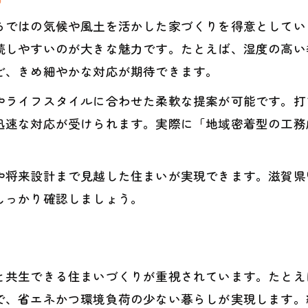
再生可能エネルギー住宅のメリットとは
らではの気候や風土を活かした家づくりを得意としてい
続しやすいのが大きな魅力です。たとえば、湿度の高い
甲賀市で工務店が叶えるエコな暮らし方
ど、きめ細やかな対応が期待できます。
甲賀市で快適に暮らす省エネ住宅の提案
やライフスタイルに合わせた柔軟な提案が可能です。打
工務店が叶える甲賀市の快適省エネ住宅
迅速な対応が受けられます。実際に「地域密着型の工務
地域工務店による断熱性重視の住まいづくり
工務店選びで違う省エネ住宅の住み心地
や将来設計まで見越した住まいが実現できます。滋賀県
省エネと快適性を両立する工務店選び
しっかり確認しましょう。
工務店が提案する甲賀市の暮らしやすさ
こだわり工務店選びで叶えるエコな毎日
自分に合う工務店の選び方を徹底解説
と共生できる住まいづくりが重視されています。たとえ
工務店選びが左右するエコな住まい体験
で、省エネかつ環境負荷の少ない暮らしが実現します。
工務店の対応力で広がる省エネの選択肢