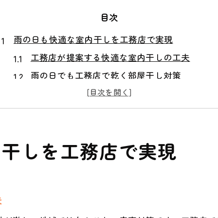
目次
雨の日も快適な室内干しを工務店で実現
工務店が提案する快適な室内干しの工夫
雨の日でも工務店で乾く部屋干し対策
工務店設計で叶える洗濯ストレス軽減術
工務店が考える部屋干しの動線最適化法
工務店発の雨天対応室内干しスペース活用
内干しを工務店で実現
部屋干し対策が叶う家づくりのポイント
工務店が重視する部屋干し対策設計の要点
部屋干しが楽になる工務店家づくりの秘訣
夫
工務店視点で考える部屋干し対応住宅設計