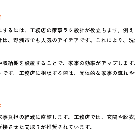
工務店の知恵で気候に負けない部屋干し実現
術
家族が笑顔になる快適な部屋干し空間
にするには、工務店の家事ラク設計が役立ちます。例え
工務店発家族快適な部屋干し空間づくり
計は、野洲市でも人気のアイデアです。これにより、洗
みんなが喜ぶ工務店の部屋干し設計アイデア
家族の笑顔が増える工務店流部屋干し提案
や収納棚を設置することで、家事の効率がアップします
工務店が考える家族思いの部屋干し設計術
トです。工務店に相談する際は、具体的な家事の流れや
家族団らんを叶える工務店の部屋干し工夫
室内干しの臭い対策を工務店視点で解説
工務店が教える室内干しの臭い対策ポイント
法
臭いが気にならない工務店の部屋干し設計術
家事負担の軽減に直結します。工務店では、玄関や脱衣
工務店流換気と間取りで臭いを防ぐ方法
近接させた間取りが推奨されています。
工務店設計で実現する快適な臭い対策とは