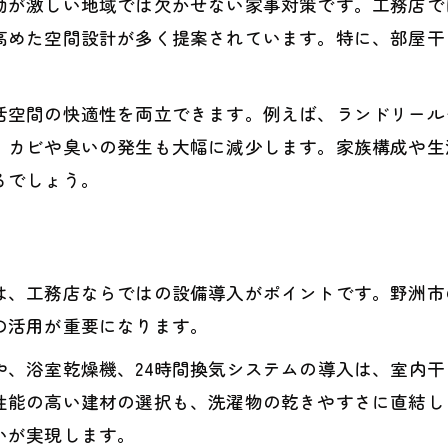
家事ラクな部屋干し動線を工務店で実現
動が激しい地域では欠かせない家事対策です。工務店で
高めた空間設計が多く提案されています。特に、部屋干
工務店発の部屋干し対策ポイントを解説
工務店設計で家事動線と室内干しを両立
活空間の快適性を両立できます。例えば、ランドリール
工務店設計で叶える家事動線と室内干し両立法
、カビや臭いの発生も大幅に減少します。家族構成や生
家事動線重視の工務店流部屋干し設計ポイント
るでしょう。
工務店が提案する家事ラクな部屋干し動線
室内干しと動線の最適化は工務店設計で実現
工務店視点の家事動線と室内干し空間づくり
は、工務店ならではの設備導入がポイントです。野洲市
滋賀県野洲市の気候に合わせた部屋干し対策
の活用が重要になります。
工務店が考える地域気候に合う部屋干し法
や、浴室乾燥機、24時間換気システムの導入は、室内
野洲市の気候特性と工務店部屋干し対策
性能の高い建材の選択も、洗濯物の乾きやすさに直結し
工務店目線で実現する気候順応型部屋干し
いが実現します。
地域に強い工務店が提案する室内干し対策