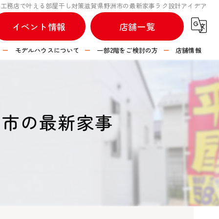
工務店で叶える部屋干し対策滋賀県野洲市の最新家事ラク設計アイデア
イベント情報
店舗一覧
モデルハウスについて
一部2階をご検討の方
店舗情報
不動産情報
つなぐハウス 彦根店
つなぐハウス 長浜店
洲市の最新家事
つなぐハウス 水口店