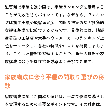
滋賀の平屋ランキングで見るローコスト
滋賀県で平屋を選ぶ際は、平屋ランキングを活用する
住宅
ことが失敗を防ぐポイントです。なぜなら、ランキン
ローコスト平屋のメリットとデメリット
グは施工実績や顧客満足度、間取り提案力など多角的
比較
な評価基準で比較できるからです。具体的には、地域
平屋の価格相場と予算別選び方のポイン
密着型の工務店や大手ハウスメーカーのランキング上
ト
位をチェックし、各社の特徴や口コミを確認しましょ
低価格で叶う平屋の間取りとデザイン実
う。こうした情報を整理することで、自分の理想や家
例
族構成に合う平屋住宅を効率よく選択できます。
ローコスト平屋を選ぶ際の注意点と工夫
家族構成に合う平屋の間取り選びの秘
中古平屋の魅力と選び方を徹底解説
訣
滋賀の平屋ランキングで探す中古物件の
魅力
家族構成に応じた間取り選びは、平屋で快適な暮らし
中古平屋の選び方とチェックポイント紹
を実現するための重要なポイントです。その理由は、