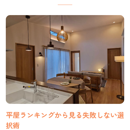
平屋住宅の人気デザインと選び方のポイ
ント
平屋ランキング活用で後悔しない家づくり
平屋ランキングを活用した比較ポイント
紹介
口コミや評判から見る平屋の選び方ガイ
ド
滋賀県で評価の高い平屋住宅会社の特徴
平屋ランキングの信頼性と活用事例を解
説
ランキングだけに頼らない平屋選びのコ
ツ
平屋ランキングから見る失敗しない選
ローコストな平屋住宅を滋賀県で探すなら
択術