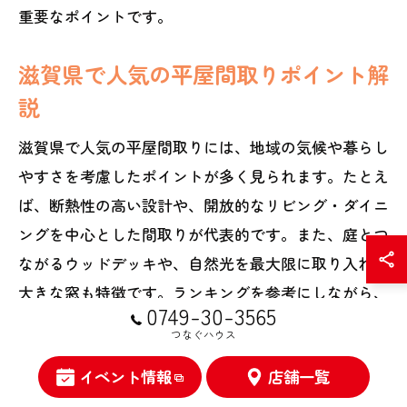
重要なポイントです。
滋賀県で人気の平屋間取りポイント解
説
滋賀県で人気の平屋間取りには、地域の気候や暮らし
やすさを考慮したポイントが多く見られます。たとえ
ば、断熱性の高い設計や、開放的なリビング・ダイニ
ングを中心とした間取りが代表的です。また、庭とつ
ながるウッドデッキや、自然光を最大限に取り入れる
大きな窓も特徴です。ランキングを参考にしながら、
0749-30-3565
滋賀県ならではの住み心地や快適性を重視した平屋を
つなぐハウス
選ぶことが、理想の住まい実現への近道です。
イベント情報
店舗一覧