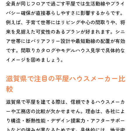
介
全員が同じフロアで過ごす平屋では生活動線やプライ
おしゃれな中古平屋のリフォーム実例集
バシー確保が直接暮らしやすさに影響するからです。
例えば、子育て世帯にはリビング中心の間取りや、将
中古平屋を選ぶ際のメリットと注意点解
来を見据えた可変性のあるプランが好まれます。シニ
説
ア世帯にはバリアフリー設計や最短動線の配置が有効
平屋中古住宅を賢く購入するためのコツ
です。間取りカタログやモデルハウス見学で具体的な
モデルハウス見学で分かる平屋の実力とは
イメージを固めましょう。
平屋ランキング上位のモデルハウス訪問
体験
滋賀県で注目の平屋ハウスメーカー比
モデルハウスで学ぶ平屋間取りの工夫事
較
例
滋賀県で平屋を建てる際は、信頼できるハウスメーカ
滋賀県で注目の平屋モデルハウス見学ポ
ーや工務店の比較が欠かせません。理由は、各社によ
イント
り構造・断熱性能・デザイン提案力・アフターサポー
家族に合った平屋をモデルハウスで体感
トなどの強みが異なるためです。具体的には、地元密