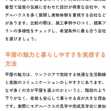
しよう
着型で滋賀の気候に合わせた設計が得意な会社や、モ
モデルハウス見学で気づく平屋住宅の魅
デルハウスを多く展開し実物体験を重視する会社など
力
があります。比較の際は、施工事例や口コミ、提案プ
家族に合う平屋間取りのポイント紹介
ランの多様性をチェックし、希望条件に最も合う会社
平屋ランキングから学ぶ間取りと暮らし
を選びましょう。
方
生活動線を意識した平屋間取りの選び方
平屋の魅力と暮らしやすさを実感する
家族構成別おすすめの平屋間取り実例
方法
平屋住宅で叶える快適な家事動線の工夫
平屋の魅力は、ワンフロアで完結する快適な生活動線
滋賀県で人気の平屋間取りポイント解説
と家族のコミュニケーションのしやすさにあります。
なぜ多くの方が平屋を選ぶのかというと、階段の上り
下りがなく、老後も安心して暮らせる点が大きな理由
です。実際にモデルハウスの見学や完成見学会に参加