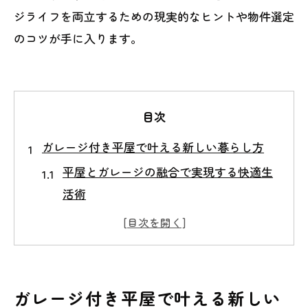
ジライフを両立するための現実的なヒントや物件選定
のコツが手に入ります。
目次
ガレージ付き平屋で叶える新しい暮らし方
平屋とガレージの融合で実現する快適生
活術
滋賀県で選ぶ平屋ガレージの魅力を徹底
解説
ガレージ付き平屋の住み心地と暮らしの
変化
ガレージ付き平屋で叶える新しい