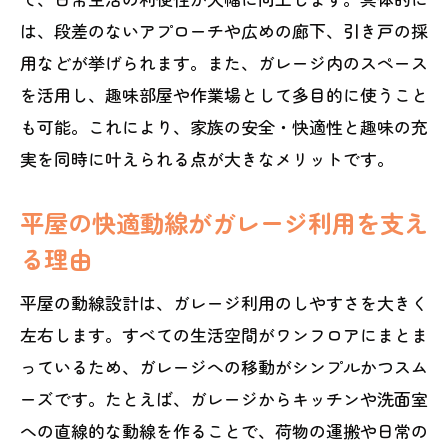
は、段差のないアプローチや広めの廊下、引き戸の採
用などが挙げられます。また、ガレージ内のスペース
を活用し、趣味部屋や作業場として多目的に使うこと
も可能。これにより、家族の安全・快適性と趣味の充
実を同時に叶えられる点が大きなメリットです。
平屋の快適動線がガレージ利用を支え
る理由
平屋の動線設計は、ガレージ利用のしやすさを大きく
左右します。すべての生活空間がワンフロアにまとま
っているため、ガレージへの移動がシンプルかつスム
ーズです。たとえば、ガレージからキッチンや洗面室
への直線的な動線を作ることで、荷物の運搬や日常の