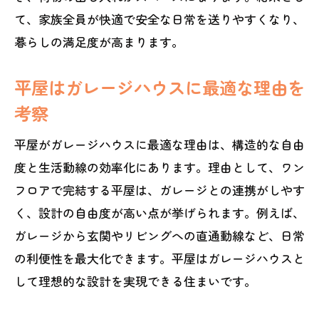
て、家族全員が快適で安全な日常を送りやすくなり、
ビルトインガレージ平屋の選定ポイント
暮らしの満足度が高まります。
解説
ガレージと平屋を両立させる物件の見極
平屋はガレージハウスに最適な理由を
め方
考察
平屋ガレージの中古物件選びで失敗しない秘
訣
平屋がガレージハウスに最適な理由は、構造的な自由
平屋ガレージ中古物件の選び方と注意点
度と生活動線の効率化にあります。理由として、ワン
フロアで完結する平屋は、ガレージとの連携がしやす
滋賀県で中古平屋ガレージを探す際のポ
く、設計の自由度が高い点が挙げられます。例えば、
イント
ガレージから玄関やリビングへの直通動線など、日常
ガレージ付き中古平屋の価値と見極め方
の利便性を最大化できます。平屋はガレージハウスと
シャッター付きガレージの有無を比較す
して理想的な設計を実現できる住まいです。
る秘訣
格安中古平屋ガレージのメリットとリス