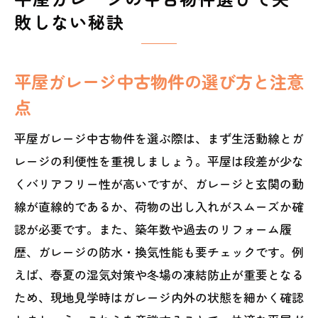
敗しない秘訣
平屋ガレージ中古物件の選び方と注意
点
平屋ガレージ中古物件を選ぶ際は、まず生活動線とガ
レージの利便性を重視しましょう。平屋は段差が少な
くバリアフリー性が高いですが、ガレージと玄関の動
線が直線的であるか、荷物の出し入れがスムーズか確
認が必要です。また、築年数や過去のリフォーム履
歴、ガレージの防水・換気性能も要チェックです。例
えば、春夏の湿気対策や冬場の凍結防止が重要となる
ため、現地見学時はガレージ内外の状態を細かく確認