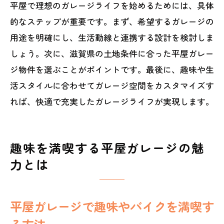
平屋で理想のガレージライフを始めるためには、具体
格安賃貸平屋ガレージの選び方とコツ
的なステップが重要です。まず、希望するガレージの
ビルトインガレージがある平屋のメリット紹
用途を明確にし、生活動線と連携する設計を検討しま
介
しょう。次に、滋賀県の土地条件に合った平屋ガレー
平屋ビルトインガレージで叶える快適生
ジ物件を選ぶことがポイントです。最後に、趣味や生
活
活スタイルに合わせてガレージ空間をカスタマイズす
滋賀県で人気のビルトインガレージ平屋
れば、快適で充実したガレージライフが実現します。
の魅力
ビルトインガレージ平屋の防犯性と安全
趣味を満喫する平屋ガレージの魅
性
力とは
ガレージ倉庫一体型平屋の使い勝手を解
説
ビルトインガレージ付平屋の収納力と工
平屋ガレージで趣味やバイクを満喫す
夫