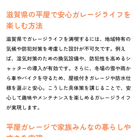
滋賀県の平屋で安心ガレージライフを
楽しむ方法
滋賀県でガレージライフを満喫するには、地域特有の
気候や防犯対策を考慮した設計が不可欠です。例え
ば、湿気対策のための換気設備や、防犯性を高めるシ
ャッターの導入が有効です。さらに、冬場の雪や雨か
ら車やバイクを守るため、屋根付きガレージや防水仕
様を選ぶと安心。こうした具体策を講じることで、安
心して趣味やメンテナンスを楽しめるガレージライフ
が実現します。
平屋ガレージで家族みんなの暮らしや