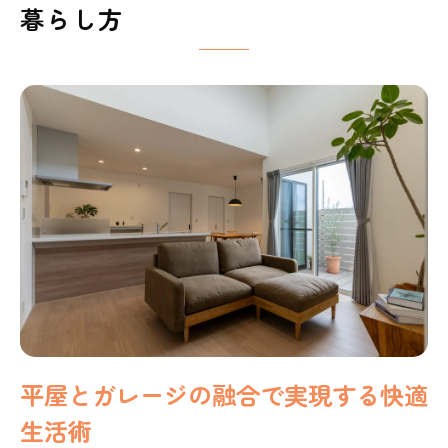
平屋はガレージハウスに最適な理由を考
暮らし方
察
滋賀県で人気のガレージ付き平屋の特徴
とは
平屋で叶う理想のガレージライフの始め
方
趣味を満喫する平屋ガレージの魅力とは
平屋ガレージで趣味やバイクを満喫する
方法
趣味空間としての平屋ガレージの活用例
紹介
バイクやDIYに最適な平屋ガレージの工夫
平屋とガレージの融合で実現する快適
滋賀県で趣味スペース充実の平屋を選ぶ
生活術