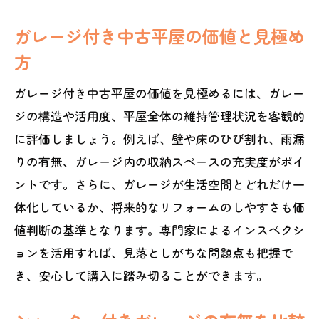
ガレージ付き中古平屋の価値と見極め
方
ガレージ付き中古平屋の価値を見極めるには、ガレー
ジの構造や活用度、平屋全体の維持管理状況を客観的
に評価しましょう。例えば、壁や床のひび割れ、雨漏
りの有無、ガレージ内の収納スペースの充実度がポイ
ントです。さらに、ガレージが生活空間とどれだけ一
体化しているか、将来的なリフォームのしやすさも価
値判断の基準となります。専門家によるインスペクシ
ョンを活用すれば、見落としがちな問題点も把握で
き、安心して購入に踏み切ることができます。