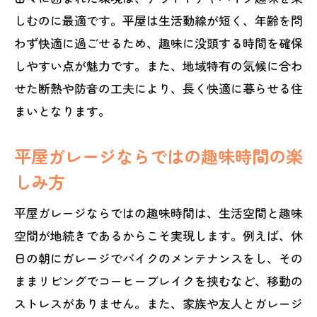
しむのに最適です。平屋は生活動線が短く、年齢を問
わず快適に過ごせるため、趣味に没頭する時間を確保
しやすい点が魅力です。また、地域特有の気候に合わ
せた断熱や防音の工夫により、長く快適に暮らせる住
まいとなります。
平屋ガレージならではの趣味時間の楽
しみ方
平屋ガレージならではの趣味時間は、生活空間と趣味
空間が地続きであるからこそ実現します。例えば、休
日の朝にガレージでバイクのメンテナンスをし、その
ままリビングでコーヒーブレイクを挟むなど、移動の
ストレスがありません。また、家族や友人とガレージ