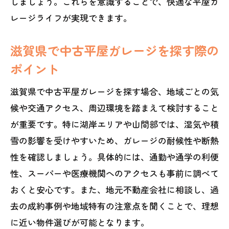
しましょう。これらを意識することで、快適な平屋ガ
レージライフが実現できます。
滋賀県で中古平屋ガレージを探す際の
ポイント
滋賀県で中古平屋ガレージを探す場合、地域ごとの気
候や交通アクセス、周辺環境を踏まえて検討すること
が重要です。特に湖岸エリアや山間部では、湿気や積
雪の影響を受けやすいため、ガレージの耐候性や断熱
性を確認しましょう。具体的には、通勤や通学の利便
性、スーパーや医療機関へのアクセスも事前に調べて
おくと安心です。また、地元不動産会社に相談し、過
去の成約事例や地域特有の注意点を聞くことで、理想
に近い物件選びが可能となります。