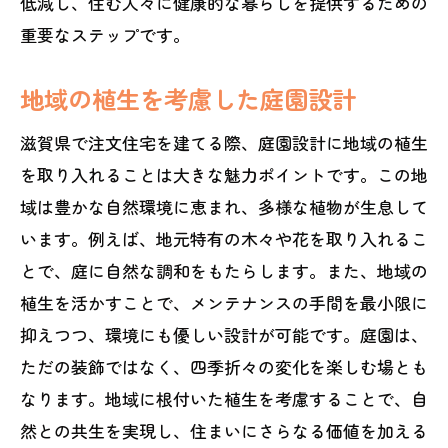
低減し、住む人々に健康的な暮らしを提供するための
地元工務店との連携で理想の家づくり
重要なステップです。
資金計画の立て方と予算管理
設計段階での重要なヒアリングポイント
地域の植生を考慮した庭園設計
契約時に確認すべき事項
滋賀県で注文住宅を建てる際、庭園設計に地域の植生
注文住宅完成までのスケジュールと流れ
を取り入れることは大きな魅力ポイントです。この地
都市圏へのアクセスと自然を両立させる住ま
域は豊かな自然環境に恵まれ、多様な植物が生息して
い作り
います。例えば、地元特有の木々や花を取り入れるこ
交通利便性を考慮した立地選び
とで、庭に自然な調和をもたらします。また、地域の
自然と都市機能を兼ね備えた生活提案
植生を活かすことで、メンテナンスの手間を最小限に
通勤時間を短縮するための工夫
抑えつつ、環境にも優しい設計が可能です。庭園は、
都市部との距離を考慮した間取り設計
ただの装飾ではなく、四季折々の変化を楽しむ場とも
なります。地域に根付いた植生を考慮することで、自
生活利便施設へのアクセスを考えたデザ
然との共生を実現し、住まいにさらなる価値を加える
イン