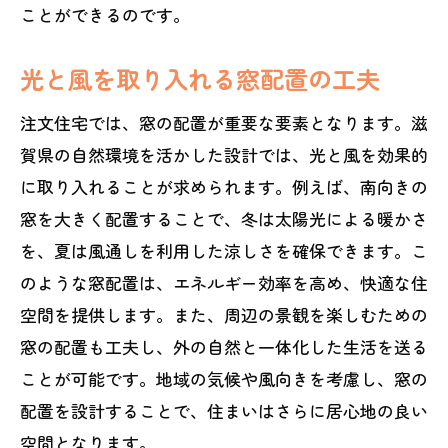
ことができるのです。
自然環境を楽しみながらの都市生活
地域特性を活かした安全で快適な注文住宅の
光と風を取り入れる窓配置の工夫
設計
注文住宅では、窓の配置が重要な要素となります。滋
地域の自然災害対策を考慮した設計
賀県の自然環境を活かした設計では、光と風を効果的
滋賀県特有の気候に合わせた建材選び
に取り入れることが求められます。例えば、南向きの
地域の風土に調和する家づくり
窓を大きく配置することで、冬は太陽光による暖かさ
防犯対策を考慮した設計ポイント
を、夏は風通しを利用した涼しさを確保できます。こ
快適な居住空間を実現する断熱技術
のような窓配置は、エネルギー効率を高め、快適な住
滋賀県で理想の注文住宅を実現するためのヒ
空間を提供します。また、周辺の景観を楽しむための
ント
窓の配置も工夫し、外の自然と一体化した生活を送る
理想のライフスタイルを追求する家づく
ことが可能です。地域の気候や風向きを考慮し、窓の
り
配置を設計することで、住まいはさらに居心地の良い
施主の声を反映したカスタマイズ事例
空間となります。