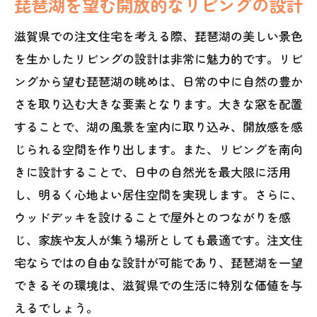
琵琶湖を望む開放的なリビングの設計
湖の景色を一望できる開放感あるデザイ
滋賀県での注文住宅を考える際、琵琶湖の美しい景色
ン
を生かしたリビングの設計は非常に魅力的です。リビ
水辺の風を感じるテラスの設置方法
ングから望む琵琶湖の眺めは、日常の中に自然の豊か
湖岸沿いに調和する外観色の選び方
さを取り込む大きな要素となります。大きな窓を配置
心地よい生活を支える音環境の工夫
することで、湖の風景を室内に取り込み、開放感を感
プライベート感を保つ植栽の配置
じられる空間を作り出します。また、リビングを南向
湖の近くで安心して暮らすための防災対
きに設計することで、日中の自然光を最大限に活用
策
し、明るく心地よい居住空間を実現します。さらに、
四季を楽しむための庭デザインと注文住宅の
ウッドデッキを設けることで屋外とのつながりを感
特徴
じ、家族や友人が集う場所としても最適です。注文住
季節ごとの彩りを楽しむ植栽計画
宅ならではの自由な設計が可能であり、琵琶湖を一望
できるその環境は、滋賀県での生活に特別な価値を与
アウトドアリビングを充実させる庭の工
えるでしょう。
夫