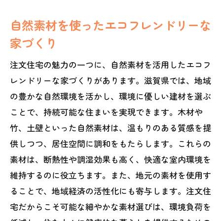
四季折々の景観を楽しむための窓の配置
自然素材を使ったエコフレンドリーな
庭でのバーベキューを快適にする設備
家づくり
自然光を活かした庭のデザイン
注文住宅の魅力の一つに、自然素材を活用したエコフ
地域の気候に適した注文住宅の設計ポイント
レンドリーな家づくりがあります。滋賀県では、地域
湿度対策に優れた構造の選び方
の豊かな自然環境を活かし、環境に優しい建材を選ぶ
断熱性を高めるための壁材選び
ことで、持続可能な住まいを実現できます。木材や
快適な室温を保つ換気システムの導入
竹、土壁といった自然素材は、温もりのある質感を提
季節の変化に対応する窓の選定
供しつつ、居住空間に調和をもたらします。これらの
耐風性を考慮した屋根の形状
素材は、断熱性や調湿効果も高く、快適な室内環境を
地域の気候特性を踏まえた素材の選択
維持するのに役立ちます。また、地元の素材を使用す
滋賀県での注文住宅選びの基本的なステップ
ることで、地域経済の活性化にも寄与します。注文住
宅だからこそ可能な細やかな素材選びは、環境負荷を
土地選びのポイントと注意点