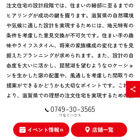
注文住宅の設計段階では、住まいの細部に至るまでの
ヒアリングが成功の鍵を握ります。滋賀県の自然環境
や気候に適した設計を実現するためには、地元特有の
条件を考慮した意見交換が不可欠です。住まい手の趣
味やライフスタイル、将来の家族構成の変化までを見
据えたプランニングが求められます。また、設計の自
由度を大いに活かし、琵琶湖を望むようなロケーショ
ンを生かした窓の配置や、風通しを考慮した間取りの
提案ができるかどうかも大切なポイントです。これに
より、滋賀県での理想の注文住宅を実現するための設
計がより具体的なものになります。
0749-30-3565
つなぐハウス
契約時に確認すべき事項
イベント情報
店舗一覧
注文住宅を建てる際の契約は、重要なステップとなり