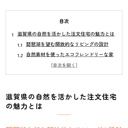
目次
滋賀県の自然を活かした注文住宅の魅力とは
琵琶湖を望む開放的なリビングの設計
自然素材を使ったエコフレンドリーな家
づくり
地域の植生を考慮した庭園設計
光と風を取り入れる窓配置の工夫
四季の変化を楽しむための外装デザイン
滋賀県の自然を活かした注文住宅
の魅力とは
環境に優しいエネルギーシステムの活用
湖岸の風景を取り入れた注文住宅で心地よい
生活を