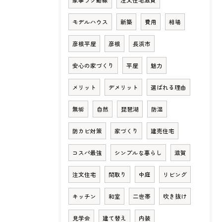
家事ラク動線
注文住宅滋賀
モデルハウス
新築
費用
相場
彦根平屋
彦根
長浜市
安心の家づくり
平屋
魅力
メリット
デメリット
選ばれる理由
無垢
自然
琵琶湖
防湿
防カビ対策
家づくり
建売住宅
コスパ最強
シンプルな暮らし
滋賀
注文住宅
間取り
中庭
リビング
キッチン
和室
二世帯
吹き抜け
見学会
建て替え
内装