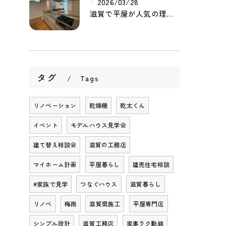
2026/03/28
滋賀で平屋が人気の理由とは？暮らしやすさ・家事動線・将来性から考える家づくり
タグ
Tags
リノベーション
乾燥機
乾太くん
イベント
モデルハウス見学会
建て替え相談会
滋賀の工務店
マイホーム計画
平屋暮らし
建売住宅相談
#家族で見学
つなぐハウス
滋賀暮らし
リノベ
梅雨
滋賀県施工
平屋専門店
シンプル設計
滋賀工務店
家事ラク動線