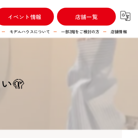
イベント情報
店舗一覧
モデルハウスについて
一部2階をご検討の方
店舗情報
不動産情報
つなぐハウス 彦根店
つなぐハウス 長浜店
い🫣
つなぐハウス 水口店