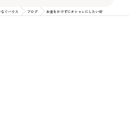
つなぐハウス
ブログ
お金をかけずにオシャレにしたい🫣